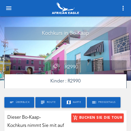
menu
more_vert
Kochkurs in Bo-Kaap
R
2990
Kinder :
R
2990
short_text
subject
map
toc
ÜBERBLICK
ROUTE
KARTE
PREISDETAILS
Dieser Bo-Kaap-
add_shopping_cart
BUCHEN SIE DIE TOUR
Kochkurs nimmt Sie mit auf