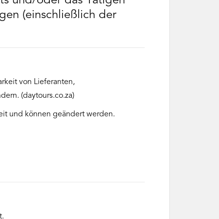
ts und/oder das Tätigen
en (einschließlich der
rkeit von Lieferanten,
ern. (daytours.co.za)
rkeit und können geändert werden.
t.