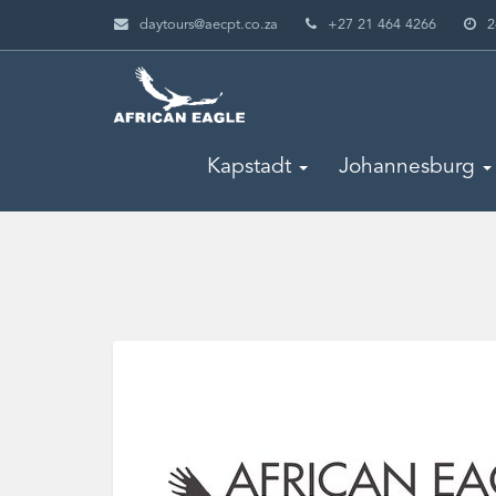
daytours@aecpt.co.za
+27 21 464 4266
2
Kapstadt
Johannesburg