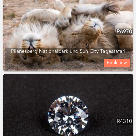
R
6970
Pilanesberg Nationalpark und Sun City Tagessafari
Book now
R
4310