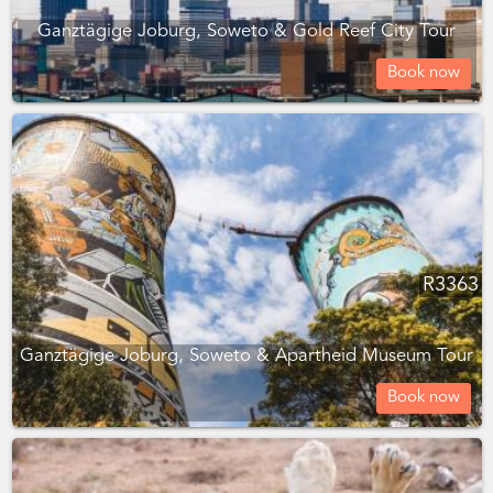
Ganztägige Joburg, Soweto & Gold Reef City Tour
Book now
R
3363
Ganztägige Joburg, Soweto & Apartheid Museum Tour
Book now