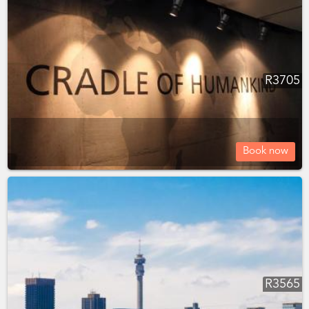
R
3705
Book now
R
3565