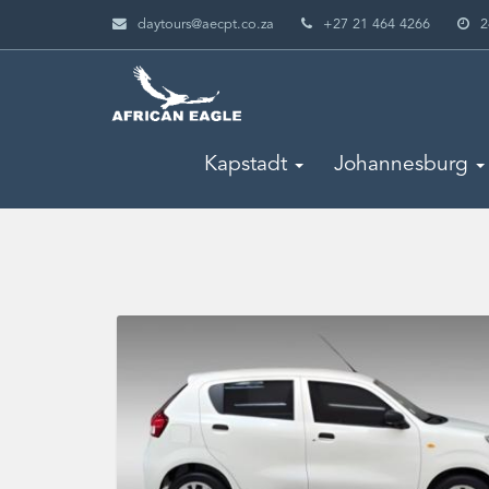
daytours@aecpt.co.za
+27 21 464 4266
2
Kapstadt
Johannesburg