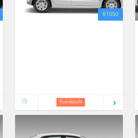
R
1050
Tourdetails