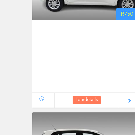
R
750
Tourdetails