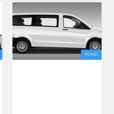
R
2440