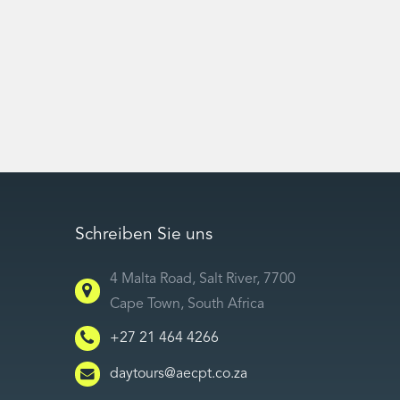
Schreiben Sie uns
4 Malta Road, Salt River, 7700
Cape Town, South Africa
+27 21 464 4266
daytours@aecpt.co.za