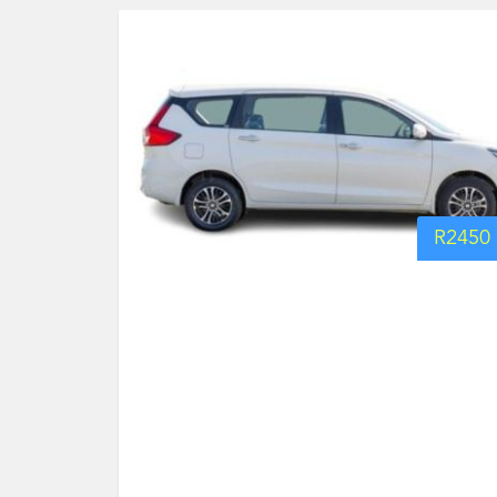
R
2450