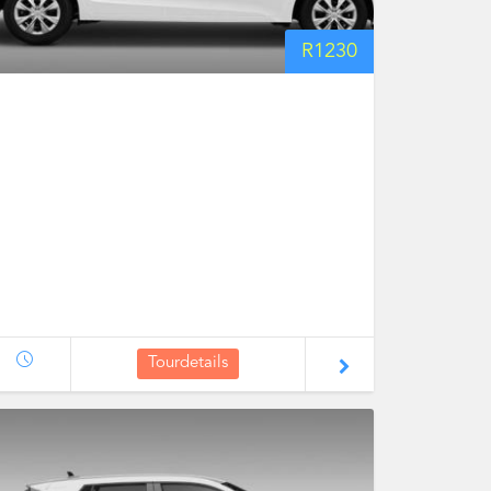
R
1230
Tourdetails