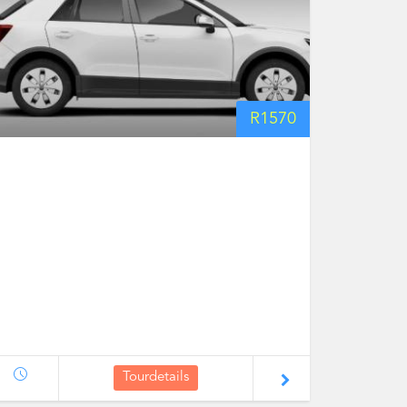
R
1570
Tourdetails