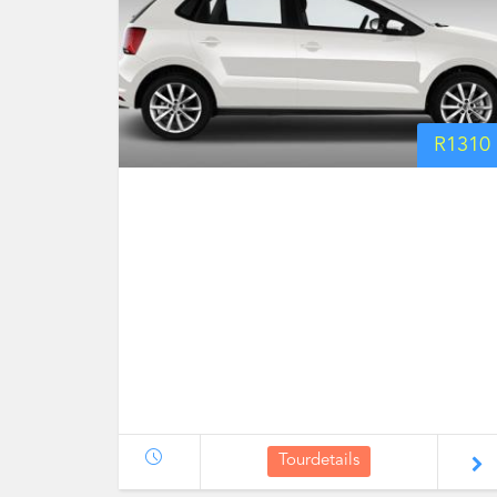
R
1310
Tourdetails