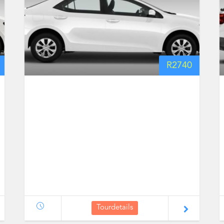
R
2740
Tourdetails