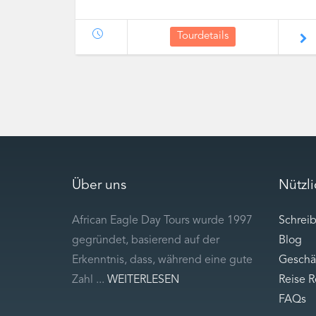
Tourdetails
Über uns
Nützl
African Eagle Day Tours wurde 1997
Schreib
gegründet, basierend auf der
Blog
Erkenntnis, dass, während eine gute
Geschä
Zahl ...
WEITERLESEN
Reise 
FAQs