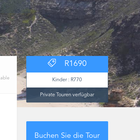
R
1690
lable
Kinder :
R
770
Private Touren verfügbar
Buchen Sie die Tour