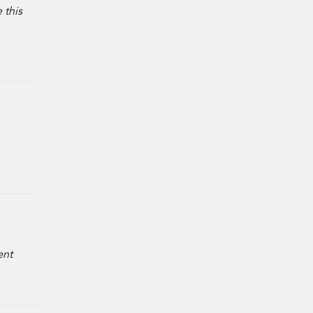
 this
ent