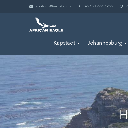
daytours@aecpt.co.za
+27 21 464 4266
2
Kapstadt
Johannesburg
H