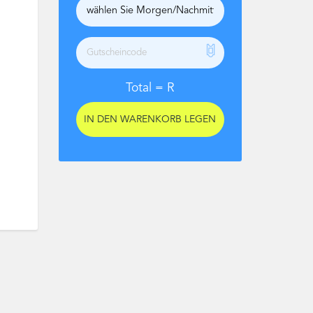
Total =
R