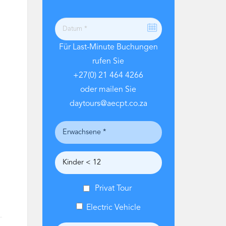
Für Last-Minute Buchungen
rufen Sie
+27(0) 21 464 4266
oder mailen Sie
daytours@aecpt.co.za
Privat Tour
Electric Vehicle