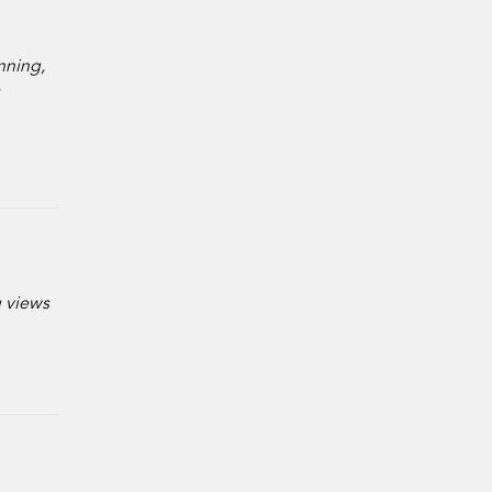
nning,
g views