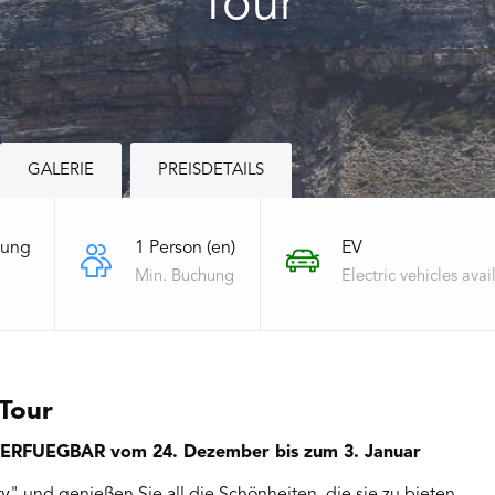
Tour
GALERIE
PREISDETAILS
gung
1 Person (en)
EV
Min. Buchung
Electric vehicles avai
 Tour
FUEGBAR vom 24. Dezember bis zum 3. Januar