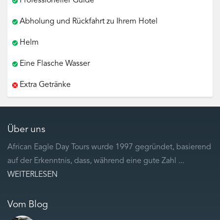
Professioneller Guide
Abholung und Rückfahrt zu Ihrem Hotel
Helm
Eine Flasche Wasser
Extra Getränke
Über uns
African Eagle Day Tours wurde 1997 gegründet, basierend
auf der Erkenntnis, dass, während eine gute Zahl ...
WEITERLESEN
Vom Blog