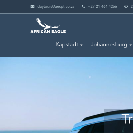
daytours@aecpt.co.za
+27 21 464 4266
2
Kapstadt
Johannesburg
T