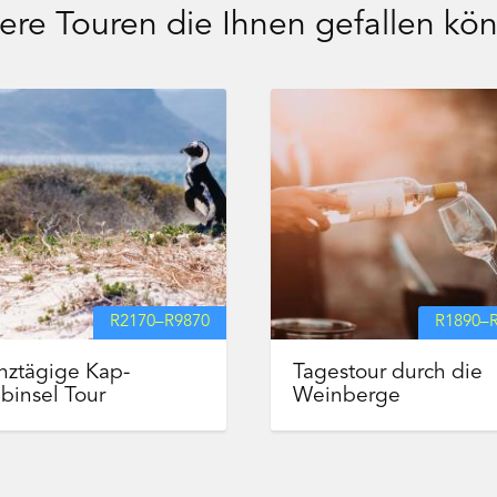
ere Touren die Ihnen gefallen kö
R
2170
–
R
9870
R
1890
–
nztägige Kap-
Tagestour durch die
binsel Tour
Weinberge