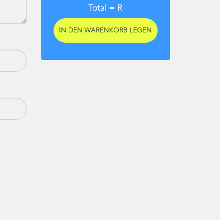
Total =
R