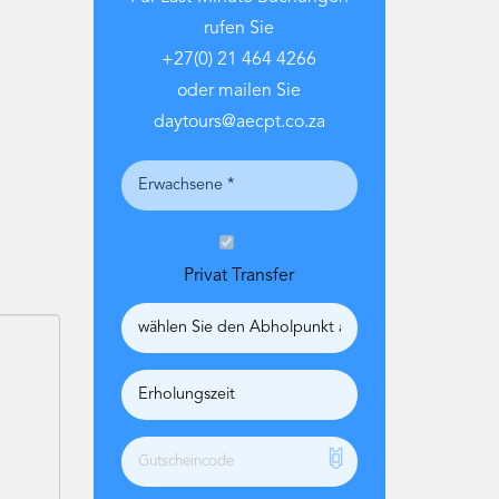
rufen Sie
+27(0) 21 464 4266
oder mailen Sie
daytours@aecpt.co.za
Privat Transfer