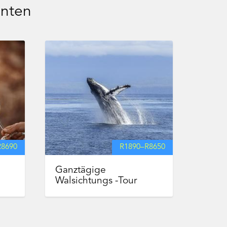
nnten
R
8690
R
1890
–
R
8650
Ganztägige
Walsichtungs -Tour