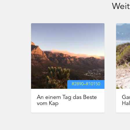
Weit
R
2890
–
R
10150
An einem Tag das Beste
Ga
vom Kap
Hal